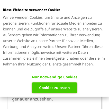
Diese Webseite verwendet Cookies
Wir verwenden Cookies, um Inhalte und Anzeigen zu
personalisieren, Funktionen für soziale Medien anbieten zu
können und die Zugriffe auf unsere Website zu analysieren.
Außerdem geben wir Informationen zu Ihrer Verwendung
unserer Website an unsere Partner für soziale Medien,
Kleine Helfer bei der
Werbung und Analysen weiter. Unsere Partner führen diese
Verwaltung von
Informationen möglicherweise mit weiteren Daten
zusammen, die Sie ihnen bereitgestellt haben oder die sie im
Projekten
Rahmen Ihrer Nutzung der Dienste gesammelt haben.
In Timicx dreht sich alles um die
Nur notwendige Cookies
aufgewendete Zeit in Ihren Projekten.
Grund genug also, sich die Funktionen bei
Cookies zulassen
der Verwaltung von Projekten einmal
genauer anzusehen.