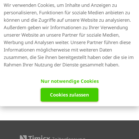
Wir verwenden Cookies, um Inhalte und Anzeigen zu
UPDATES
ZEITMANAGEMENT
personalisieren, Funktionen für soziale Medien anbieten zu
UNTERNEHMENSFÜHRUNG
TIMICX-PRAXIS
können und die Zugriffe auf unsere Website zu analysieren.
Außerdem geben wir Informationen zu Ihrer Verwendung
PRODUKTIVITÄT
TIMICX-TIPP
unserer Website an unsere Partner für soziale Medien,
PROJEKTMANAGEMENT
MOBIL
LEXWARE
Werbung und Analysen weiter. Unsere Partner führen diese
Informationen möglicherweise mit weiteren Daten
LEXOFFICE
zusammen, die Sie ihnen bereitgestellt haben oder die sie im
Rahmen Ihrer Nutzung der Dienste gesammelt haben.
Feeds
ATOM 1.0
RSS
Nur notwendige Cookies
Cookies zulassen